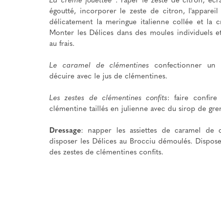
La crème fouettée
: râper le zeste de citron, écr
égoutté, incorporer le zeste de citron, l'appare
délicatement la meringue italienne collée et la 
Monter les Délices dans des moules individuels e
au frais.
Le caramel de clémentines
confectionner un 
décuire avec le jus de clémentines.
Les zestes de clémentines confits
: faire confire
clémentine taillés en julienne avec du sirop de gre
Dressage
: napper les assiettes de caramel de 
disposer les Délices au Brocciu démoulés. Dispose
des zestes de clémentines confits.