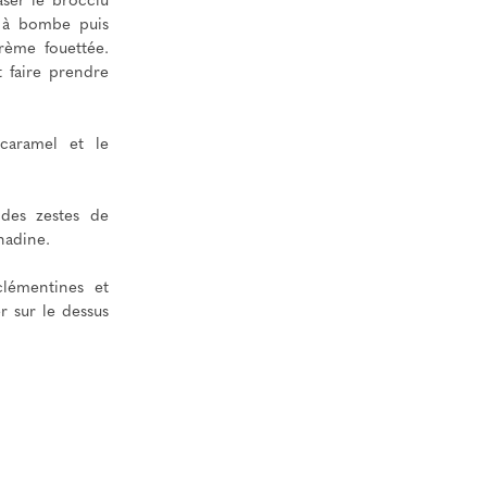
aser le brocciu
il à bombe puis
crème fouettée.
t faire prendre
caramel et le
 des zestes de
nadine.
clémentines et
r sur le dessus