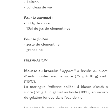
- 1 citron
- 5cl d'eau de vie
Pour le caramel
:
- 300g de sucre
- 10cl de jus de clémentines
Pour la finiton
:
- zeste de clémentine
- grenadine
PREPARATION
Mousse au brocciu
:
L'appareil à bombe au sucre
d'œufs montés avec le sucre (75 g + 10 g) cuit 
(116°C).
La meringue italienne
collée: 4 blancs d'œufs m
sucre (125 g + 15 g) cuit au boulé (118°C) en incorp
de gélatine fondue dans l'eau de vie.